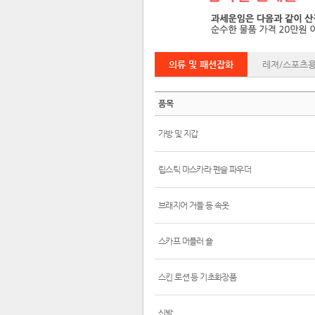
의류 및 패션잡화
레져/스포츠
품목
가방 및 지갑
립스틱 마스카라 펜슬 파우더
브래지어 거들 등 속옷
스카프 머플러 숄
스킨 로션 등 기초화장품
신발