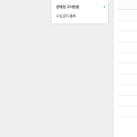
관세청 고시환율
수입금지 품목